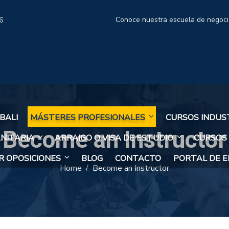
Conoce nuestra escuela de negoc
6
BALI
MÁSTERES PROFESIONALES
CURSOS INDUS
Become an Instructor
NITARIA
ARRAIGO O VISA DE ESTUDIO
CURSOS
 OPOSICIONES
BLOG
CONTACTO
PORTAL DE 
Home
Become an Instructor