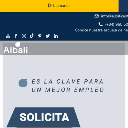
Llámanos
info@albalicen
(+34) 965 5
Conoce nuestra escuela de ne
SOLICITA