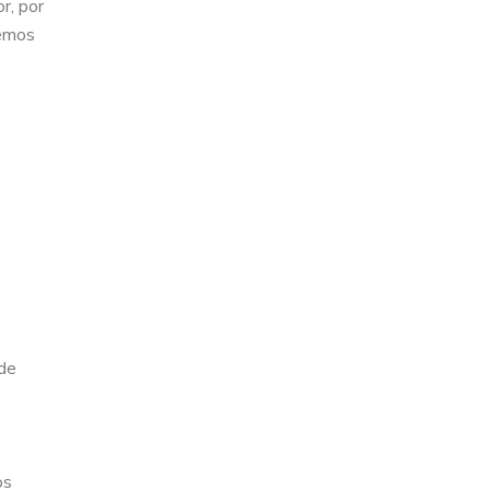
r, por
remos
 de
os