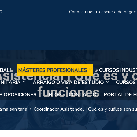
Conoce nuestra escuela de negoc
6
sistencial | Qué es y 
BALI
MÁSTERES PROFESIONALES
CURSOS INDUS
NITARIA
ARRAIGO O VISA DE ESTUDIO
CURSOS
funciones
 OPOSICIONES
BLOG
CONTACTO
PORTAL DE 
ama sanitaria
Coordinador Asistencial | Qué es y cuáles son su