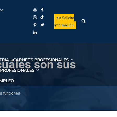
ios
Solicita
información
cuáles son sus
TRIA – CARNETS PROFESIONALES
 PROFESIONALES
EMPLEO
s funciones