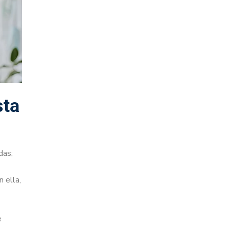
sta
das;
n ella,
e