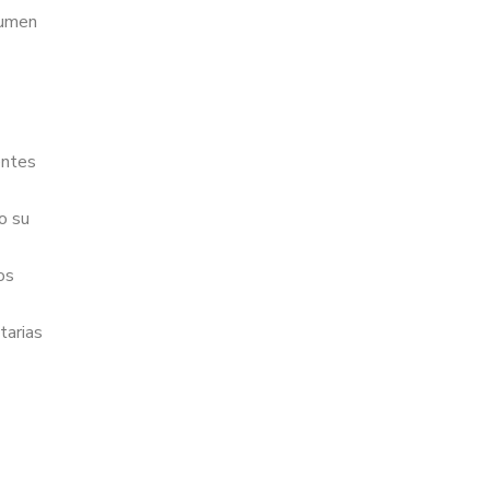
sumen
entes
o su
os
tarias