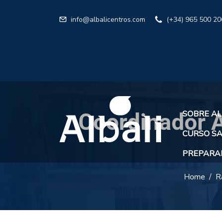
info@albalicentros.com
(+34) 965 500 20
Coordinador A
SOBRE AL
CURSO SA
PREPARAR
Home
R