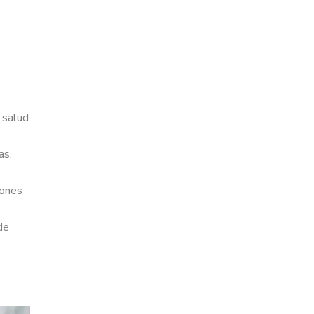
 salud
as,
iones
de