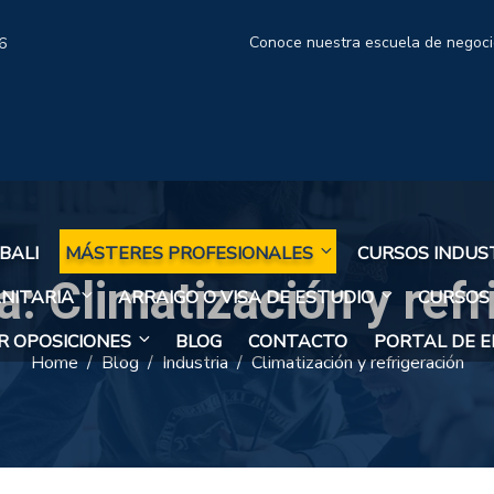
Conoce nuestra escuela de negoc
6
BALI
MÁSTERES PROFESIONALES
CURSOS INDUS
a:
Climatización y refr
NITARIA
ARRAIGO O VISA DE ESTUDIO
CURSOS
 OPOSICIONES
BLOG
CONTACTO
PORTAL DE 
Home
Blog
Industria
Climatización y refrigeración