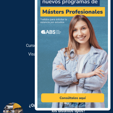
Sobre ALBALI
Carnet industria
Cursos Profesionales
Cursos sanitaria
Preparar oposiciones
Cursos para arraigo por formación
Visado de estancia por estudios
Blog
Contacto
Últimos artículos
¿Qué es la acometida eléctrica y cuáles son
los distintos tipos?