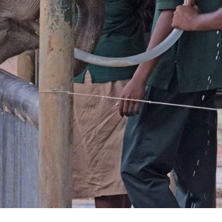
CUIDADOR DE
ANIMALES
SALVAJES Y
EXÓTICOS
Más info