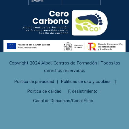
Copyright 2024 Albali Centros de Formación | Todos los
derechos reservados
Política de privacidad
Políticas de uso y cookies
Política de calidad
F. desistimiento
Canal de Denuncias/Canal Ético