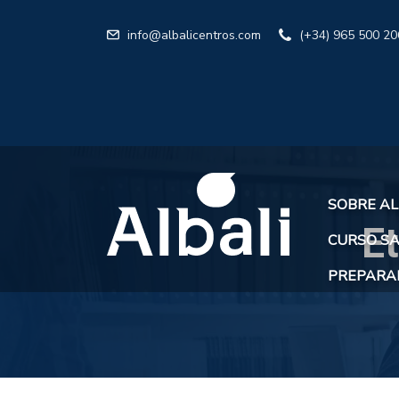
info@albalicentros.com
(+34) 965 500 20
SOBRE AL
E
CURSO SA
PREPARAR