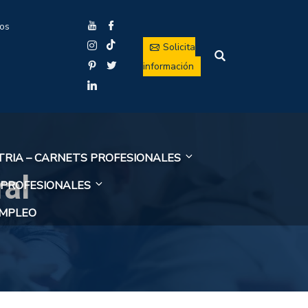
ios
Solicita
información
TRIA – CARNETS PROFESIONALES
al
 PROFESIONALES
EMPLEO