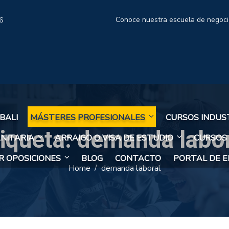
Conoce nuestra escuela de negoc
6
BALI
MÁSTERES PROFESIONALES
CURSOS INDUS
tiqueta:
demanda labor
NITARIA
ARRAIGO O VISA DE ESTUDIO
CURSOS
 OPOSICIONES
BLOG
CONTACTO
PORTAL DE 
Home
demanda laboral