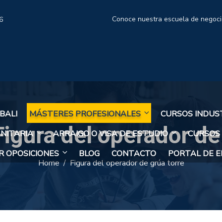
Conoce nuestra escuela de negoc
6
BALI
MÁSTERES PROFESIONALES
CURSOS INDUS
Figura del operador de
NITARIA
ARRAIGO O VISA DE ESTUDIO
CURSOS
 OPOSICIONES
BLOG
CONTACTO
PORTAL DE 
Home
Figura del operador de grúa torre