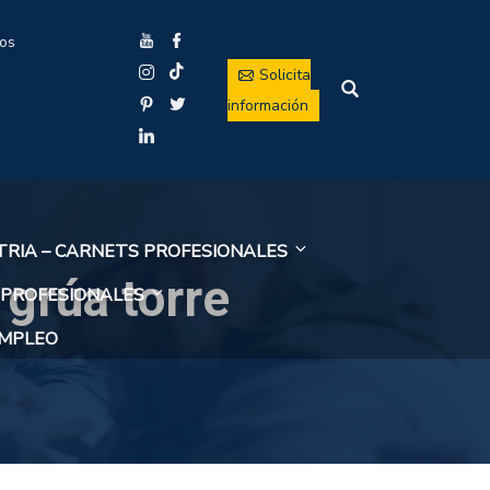
ios
Solicita
información
TRIA – CARNETS PROFESIONALES
 grúa torre
 PROFESIONALES
EMPLEO