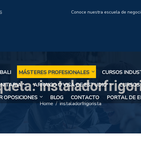
Conoce nuestra escuela de negoc
6
BALI
MÁSTERES PROFESIONALES
CURSOS INDUS
queta:
instaladorfrigor
NITARIA
ARRAIGO O VISA DE ESTUDIO
CURSOS
 OPOSICIONES
BLOG
CONTACTO
PORTAL DE 
Home
instaladorfrigorista