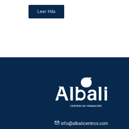
Leer Más
info@albalicentros.com