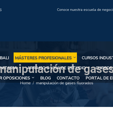
Conoce nuestra escuela de negoc
6
BALI
MÁSTERES PROFESIONALES
CURSOS INDUS
manipulación de gases
NITARIA
ARRAIGO O VISA DE ESTUDIO
CURSOS
 OPOSICIONES
BLOG
CONTACTO
PORTAL DE 
Home
manipulación de gases fluorados