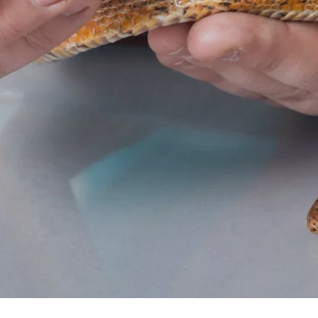
AUXILIAR
VETERINARIO DE
ANIMALES
SALVAJES Y
EXÓTICOS
Más info