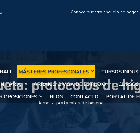
Conoce nuestra escuela de negoc
6
BALI
MÁSTERES PROFESIONALES
CURSOS INDUS
ueta:
protocolos de hi
NITARIA
ARRAIGO O VISA DE ESTUDIO
CURSOS
 OPOSICIONES
BLOG
CONTACTO
PORTAL DE 
Home
protocolos de higiene