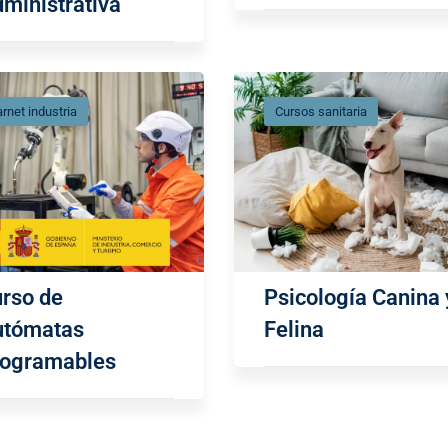
ministrativa
rnet industria
Cursos sanitaria
rso de
Psicología Canina 
utómatas
Felina
rogramables