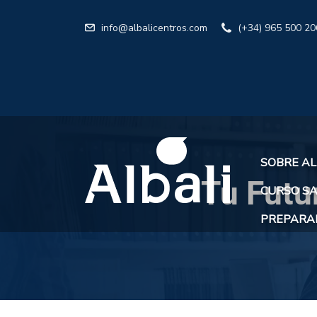
info@albalicentros.com
(+34) 965 500 20
SOBRE AL
Tu Futu
CURSO SA
PREPARAR