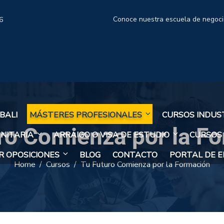
Conoce nuestra escuela de negoc
6
BALI
MÁSTERES PROFESIONALES
CURSOS INDUS
ro Comienza por la F
NITARIA
ARRAIGO O VISA DE ESTUDIO
CURSOS
 OPOSICIONES
BLOG
CONTACTO
PORTAL DE 
Home
Cursos
Tu Futuro Comienza por la Formación