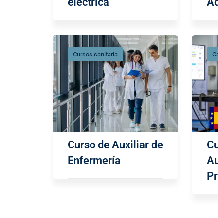
eléctrica
Ad
Cursos sanitaria
Ca
Curso de Auxiliar de
Cu
Enfermería
A
P