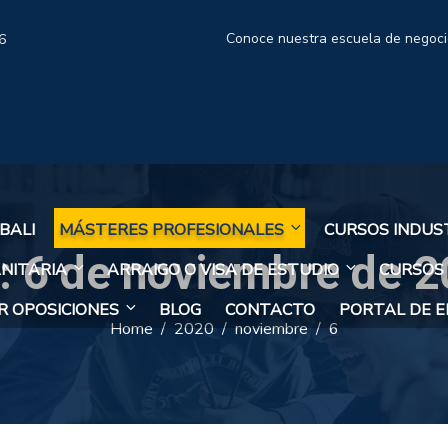
Conoce nuestra escuela de negoc
6
BALI
MÁSTERES PROFESIONALES
CURSOS INDUS
:
6 de noviembre de 
NITARIA
ARRAIGO O VISA DE ESTUDIO
CURSOS
 OPOSICIONES
BLOG
CONTACTO
PORTAL DE 
Home
2020
noviembre
6