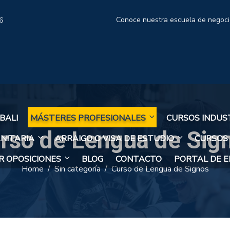
Conoce nuestra escuela de negoc
6
BALI
MÁSTERES PROFESIONALES
CURSOS INDUS
rso de Lengua de Sig
NITARIA
ARRAIGO O VISA DE ESTUDIO
CURSOS
 OPOSICIONES
BLOG
CONTACTO
PORTAL DE 
Home
Sin categoría
Curso de Lengua de Signos