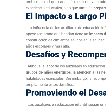
Promoviendo el Desar
Los auxiliares en educación infantil juegan un p
niños. A través de actividades lúdicas y estimul
promoviendo la coordinación y el equilibrio. Ade
fomentar la expresión oral y estimular la comp
y la comunicación.
Estimulación Creativa
La
creatividad
es un aspecto crucial del desarrol
creativas, permiten que los niños exploren su i
el dibujo y la música no solo son formas de exp
perceptuales y cognitivas
que establecerán una 