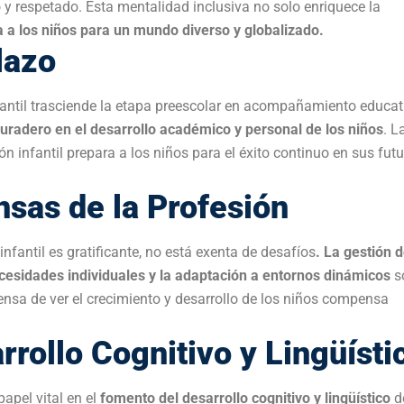
rollo Cognitivo y Lingüísti
apel vital en el
fomento del desarrollo cognitivo y lingüístico
d
antes, ayudan a desarrollar habilidades motoras finas y gruesas,
más, facilitan el
desarrollo del lenguaje al introducir vocabular
rensión auditiva
, contribuyendo así al éxito futuro en la alfabet
 y Artística
lo infantil. Los auxiliares, al incorporar actividades artísticas y
maginación y expresen sus emociones de manera no verbal. La pi
resión, sino también
herramientas para desarrollar habilidades
base sólida para el pensamiento creativo en la vida futura.