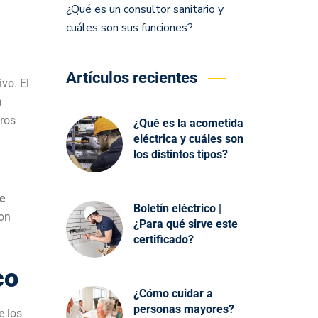
co
e los
io,
ización
ntura,