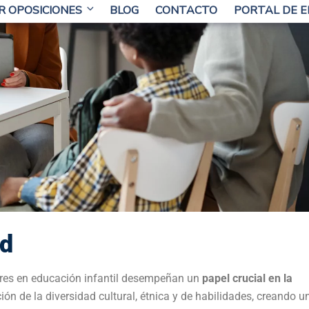
res en educación infantil desempeñan un
papel crucial en la
ón de la diversidad cultural, étnica y de habilidades, creando u
 y respetado. Esta mentalidad inclusiva no solo enriquece la
 a los niños para un mundo diverso y globalizado.
lazo
fantil trasciende la etapa preescolar en acompañamiento educati
uradero en el desarrollo académico y personal de los niños
. L
n infantil prepara a los niños para el éxito continuo en sus fut
sas de la Profesión
nfantil es gratificante, no está exenta de desafíos
. La gestión 
ecesidades individuales y la adaptación a entornos dinámicos
s
nsa de ver el crecimiento y desarrollo de los niños compensa