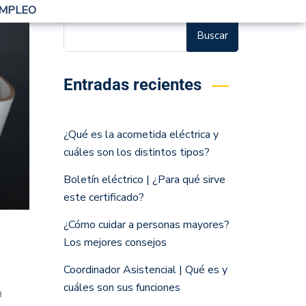
n
vo. El
a
uros
de
on