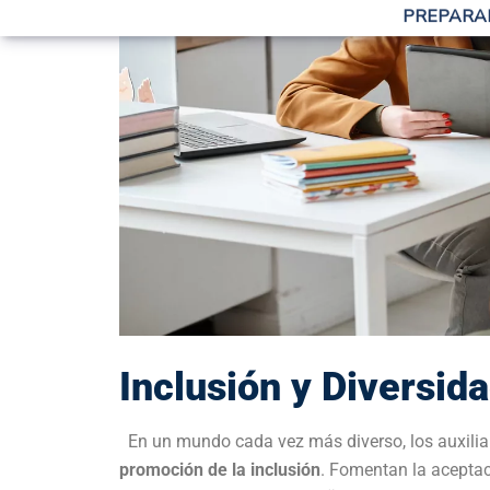
En un mundo cada vez más diverso, los auxilia
promoción de la inclusión
. Fomentan la aceptaci
ambiente en el que cada niño se sienta valorado
experiencia educativa, sino que también
prepara
El Impacto a Largo P
La influencia de los auxiliares de educación in
apoyo temprano que brindan tiene un
impacto d
construcción de cimientos sólidos en la educació
años escolares y más allá.
Desafíos y Recompen
Aunque la labor de los auxiliares en educación i
grupos de niños enérgicos, la atención a las n
habilidades esenciales. Sin embargo, la recompe
ampliamente estos desafíos.