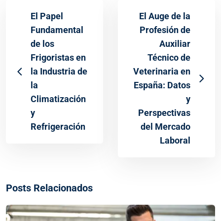
El Papel
El Auge de la
Fundamental
Profesión de
de los
Auxiliar
Frigoristas en
Técnico de
la Industria de
Veterinaria en
la
España: Datos
Climatización
y
y
Perspectivas
Refrigeración
del Mercado
Laboral
Posts Relacionados